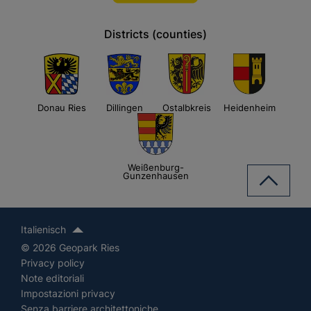
Districts (counties)
Donau Ries
Dillingen
Ostalbkreis
Heidenheim
Weißenburg-
Gunzenhausen
Italienisch
© 2026 Geopark Ries
Privacy policy
Note editoriali
Impostazioni privacy
Senza barriere architettoniche