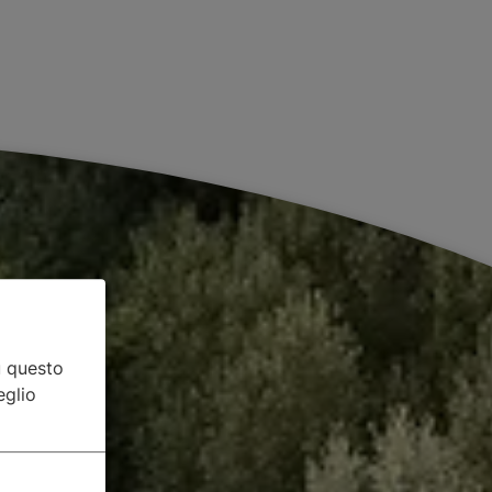
u questo
eglio