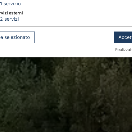
1
servizio
vizi esterni
2
servizi
e selezionato
Accett
Realizzat