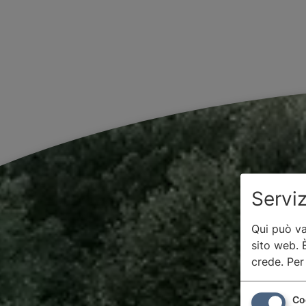
Serviz
Qui può va
sito web. È
crede.
Per
Co