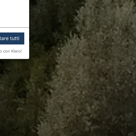
are tutti
o con Klaro!