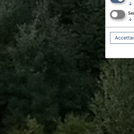
↓
Ser
↓
Accettar