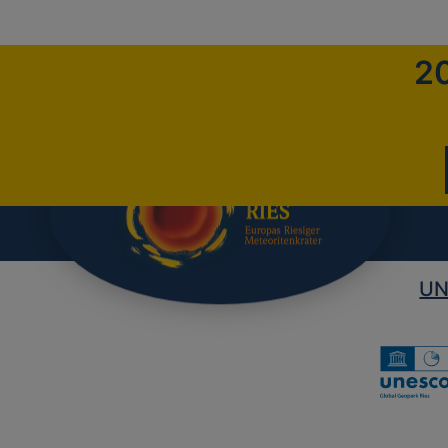
20
UN