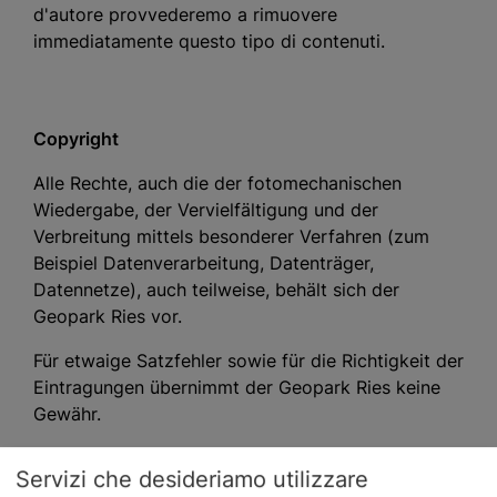
d'autore provvederemo a rimuovere
immediatamente questo tipo di contenuti.
Copyright
Alle Rechte, auch die der fotomechanischen
Wiedergabe, der Vervielfältigung und der
Verbreitung mittels besonderer Verfahren (zum
Beispiel Datenverarbeitung, Datenträger,
Datennetze), auch teilweise, behält sich der
Geopark Ries vor.
Für etwaige Satzfehler sowie für die Richtigkeit der
Eintragungen übernimmt der Geopark Ries keine
Gewähr.
Servizi che desideriamo utilizzare