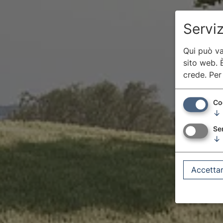
Serviz
Qui può va
sito web. È
crede.
Per
Co
↓
Ser
↓
Accettar