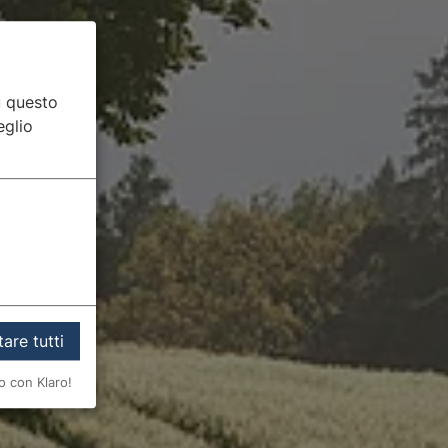
u questo
eglio
are tutti
o con Klaro!