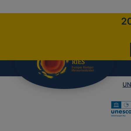
20
UN