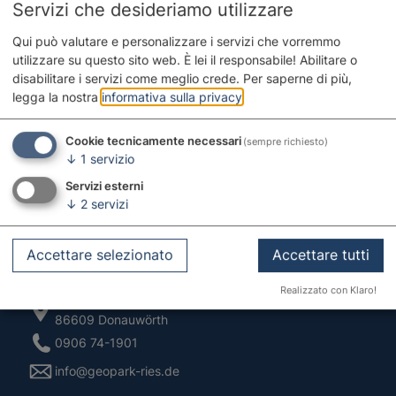
Servizi che desideriamo utilizzare
Qui può valutare e personalizzare i servizi che vorremmo
utilizzare su questo sito web. È lei il responsabile! Abilitare o
disabilitare i servizi come meglio crede.
Per saperne di più,
legga la nostra
informativa sulla privacy
.
Cookie tecnicamente necessari
(sempre richiesto)
↓
1
servizio
Servizi esterni
↓
2
servizi
Accettare selezionato
Accettare tutti
Contatto
Realizzato con Klaro!
Pflegstraße 2
86609 Donauwörth
0906 74-1901
info@geopark-ries.de