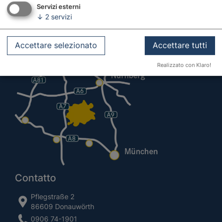
Servizi esterni
↓
2
servizi
Accettare selezionato
Accettare tutti
Realizzato con Klaro!
Contatto
Pflegstraße 2
86609 Donauwörth
0906 74-1901