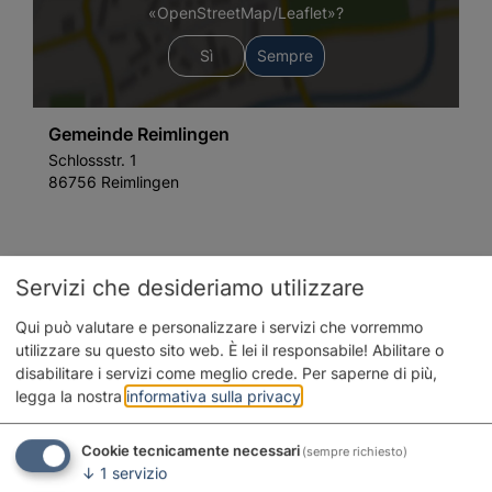
«OpenStreetMap/Leaflet»?
Sì
Sempre
Gemeinde Reimlingen
Schlossstr. 1
86756 Reimlingen
Info-Adresse
Servizi che desideriamo utilizzare
Förderverein Schloss Reimlingen
Qui può valutare e personalizzare i servizi che vorremmo
Schlossstr. 1
utilizzare su questo sito web. È lei il responsabile! Abilitare o
86756 Reimlingen
disabilitare i servizi come meglio crede.
Per saperne di più,
legga la nostra
informativa sulla privacy
.
09081 3322
Website
Cookie tecnicamente necessari
(sempre richiesto)
↓
1
servizio