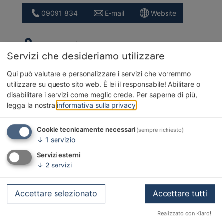
09091 834
E-mail
Website
Der Lehrpfad zu den Geotopen beginnt am
Servizi che desideriamo utilizzare
Sportheim/Sportplatz Daiting in der
Natterholzer Straße.
Qui può valutare e personalizzare i servizi che vorremmo
utilizzare su questo sito web. È lei il responsabile! Abilitare o
disabilitare i servizi come meglio crede.
Per saperne di più,
legga la nostra
informativa sulla privacy
.
Cookie tecnicamente necessari
(sempre richiesto)
↓
1
servizio
Servizi esterni
↓
2
servizi
Accettare selezionato
Accettare tutti
Realizzato con Klaro!