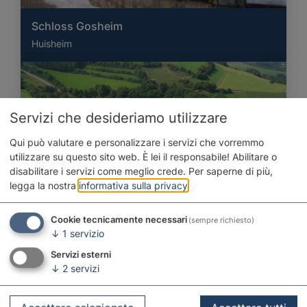
Schloss Gosheim
Huisheim
Servizi che desideriamo utilizzare
Qui può valutare e personalizzare i servizi che vorremmo
utilizzare su questo sito web. È lei il responsabile! Abilitare o
disabilitare i servizi come meglio crede.
Per saperne di più,
legga la nostra
informativa sulla privacy
.
Cookie tecnicamente necessari
(sempre richiesto)
↓
1
servizio
Servizi esterni
↓
2
servizi
Schloss Harburg
Harburg (Schwaben)